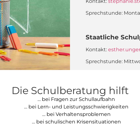
Kontakt:
stephanie.st
Sprechstunde:
Montag
Staatliche Schu
Kontakt:
esther.ung
Sprechstunde: Mittwoch
Die Schulberatung hilft
… bei Fragen zur Schullaufbahn
… bei Lern- und Leistungsschwierigkeiten
… bei Verhaltensproblemen
… bei schulischen Krisensituationen