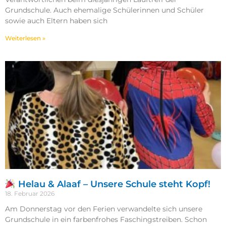
Grundschule. Auch ehemalige Schülerinnen und Schüler
sowie auch Eltern haben sich
Weiterlesen »
Helau & Alaaf – Unsere Schule steht Kopf!
18. Februar 2026
Am Donnerstag vor den Ferien verwandelte sich unsere
Grundschule in ein farbenfrohes Faschingstreiben. Schon