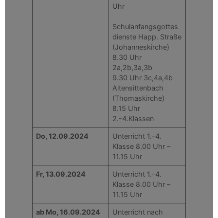
Uhr
Schulanfangsgottes
dienste Happ. Straße
(Johanneskirche)
8.30 Uhr
2a,2b,3a,3b
9.30 Uhr 3c,4a,4b
Altensittenbach
(Thomaskirche)
8.15 Uhr
2.-4.Klassen
Do, 12.09.2024
Unterricht 1.-4.
Klasse 8.00 Uhr –
11.15 Uhr
Fr, 13.09.2024
Unterricht 1.-4.
Klasse 8.00 Uhr –
11.15 Uhr
ab Mo, 16.09.2024
Unterricht nach