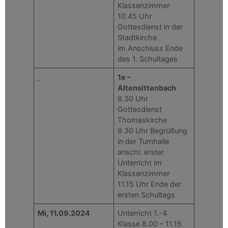
Klassenzimmer
10.45 Uhr
Gottesdienst in der
Stadtkirche
im Anschluss Ende
des 1. Schultages
1e –
Altensittenbach
8.30 Uhr
Gottesdienst
Thomaskirche
9.30 Uhr Begrüßung
in der Turnhalle
anschl. erster
Unterricht im
Klassenzimmer
11.15 Uhr Ende der
ersten Schultags
Mi, 11.09.2024
Unterricht 1.-4.
Klasse 8.00 – 11.15