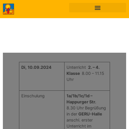
Di,
10.09.2024
Unterricht
2. – 4.
Klasse
8.00 – 11.15
Uhr
Einschulung
1a/1b/1c/1d –
Happurger Str.
8.30 Uhr Begrüßung
in der
GERU-Halle
anschl. erster
Unterricht im